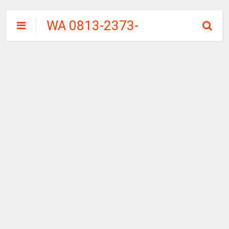
WA 0813-2373-
9973 | WALINI
CIWALINI AIR
PANAS ALAMI
TERBERSIH
CIWIDEY
BANDUNG