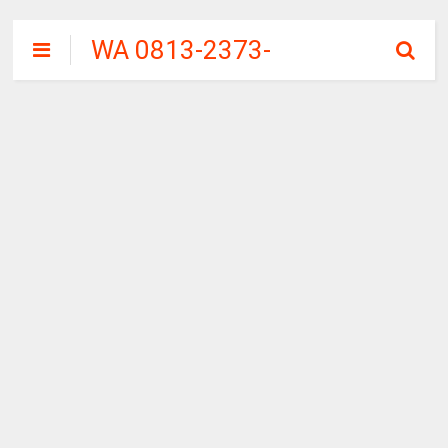
WA 0813-2373-
9973 | WALINI
CIWALINI AIR
PANAS ALAMI
TERBERSIH
CIWIDEY
BANDUNG