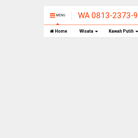
WA 0813-2373-99
MENU
PANAS ALAMI T
Home
Wisata
Kawah Putih
BANDUNG