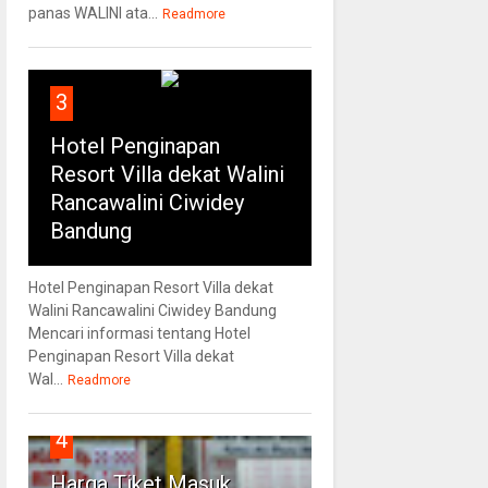
panas WALINI ata...
Readmore
3
Hotel Penginapan
Resort Villa dekat Walini
Rancawalini Ciwidey
Bandung
Hotel Penginapan Resort Villa dekat
Walini Rancawalini Ciwidey Bandung
Mencari informasi tentang Hotel
Penginapan Resort Villa dekat
Wal...
Readmore
4
Harga Tiket Masuk