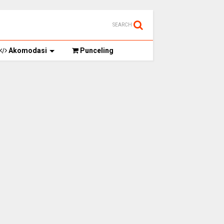
SEARCH
Akomodasi
Punceling