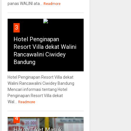
panas WALINI ata...
Readmore
3
Hotel Penginapan
Resort Villa dekat Walini
Rancawalini Ciwidey
Bandung
Hotel Penginapan Resort Villa dekat
Walini Rancawalini Ciwidey Bandung
Mencari informasi tentang Hotel
Penginapan Resort Villa dekat
Wal...
Readmore
4
Harga Tiket Masuk