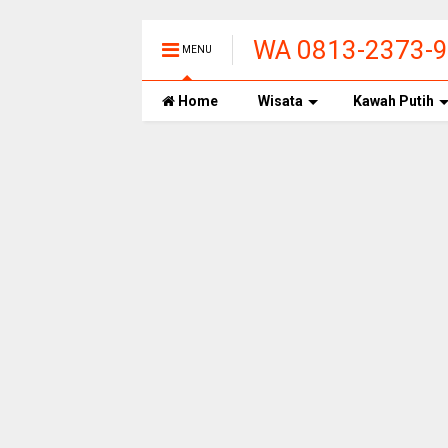
WA 0813-2373-99
MENU
PANAS ALAMI T
Home
Wisata
Kawah Putih
BANDUNG