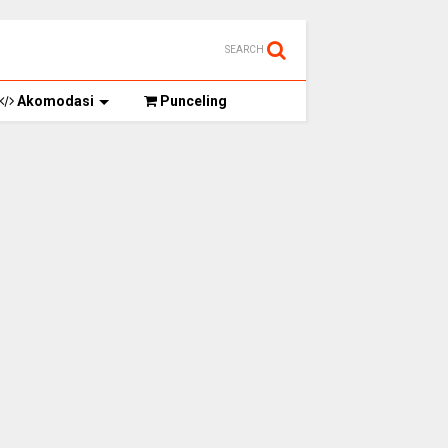
SEARCH
Akomodasi
Punceling