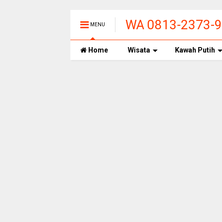
WA 0813-2373-99
MENU
PANAS ALAMI T
Home
Wisata
Kawah Putih
BANDUNG