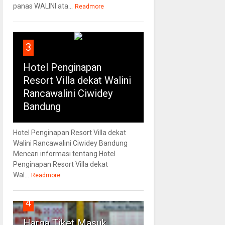
panas WALINI ata...
Readmore
3
Hotel Penginapan
Resort Villa dekat Walini
Rancawalini Ciwidey
Bandung
Hotel Penginapan Resort Villa dekat
Walini Rancawalini Ciwidey Bandung
Mencari informasi tentang Hotel
Penginapan Resort Villa dekat
Wal...
Readmore
4
Harga Tiket Masuk