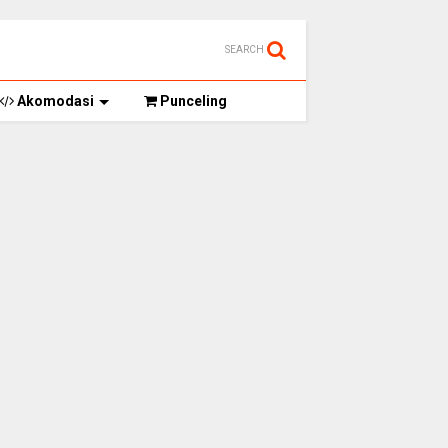
SEARCH
Akomodasi
Punceling