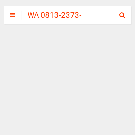
WA 0813-2373-
9973 | WALINI
CIWALINI AIR
PANAS ALAMI
TERBERSIH
CIWIDEY
BANDUNG