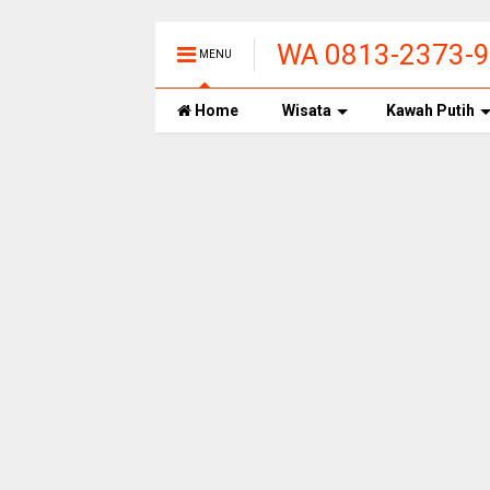
WA 0813-2373-99
MENU
PANAS ALAMI T
Home
Wisata
Kawah Putih
BANDUNG