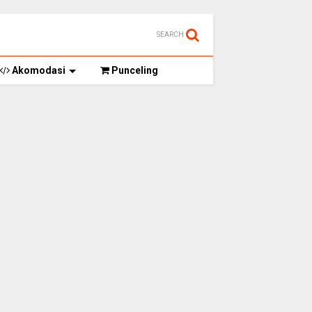
SEARCH
Akomodasi
Punceling