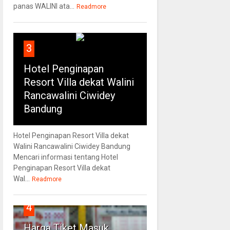
panas WALINI ata...
Readmore
3
Hotel Penginapan
Resort Villa dekat Walini
Rancawalini Ciwidey
Bandung
Hotel Penginapan Resort Villa dekat
Walini Rancawalini Ciwidey Bandung
Mencari informasi tentang Hotel
Penginapan Resort Villa dekat
Wal...
Readmore
4
Harga Tiket Masuk