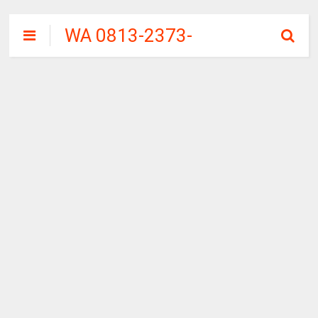
WA 0813-2373-
9973 | WALINI
CIWALINI AIR
PANAS ALAMI
TERBERSIH
CIWIDEY
BANDUNG