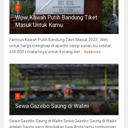
5
Wow Kawah Putih Bandung Tiket
Masuk Untuk Kamu
Famous Kawah Putih Bandung Tiket Masuk 2023 . Web
untuk harga menginap di apache camp sunan ibu sekitar
650.000 / malamnya untuk 4 orang dan...
Readmore
6
Sewa Gazebo Saung di Walini
Sewa Gazebo Saung di Walini Sewa Gazebo Saung di Walini
adalah Saung yang disediakan bagi Anda tamu rombongan